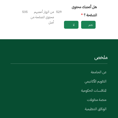
هل أعجبك محتوى
529
من الزوار أعجبهم
535
الصفحة ؟
محتوى الصفحة من
أصل
نعم
لا
ملخص
عن الجامعة
التقويم الأكاديمي
المنافسات الحكومية
منصة منقولات
الوثائق التنظيمية