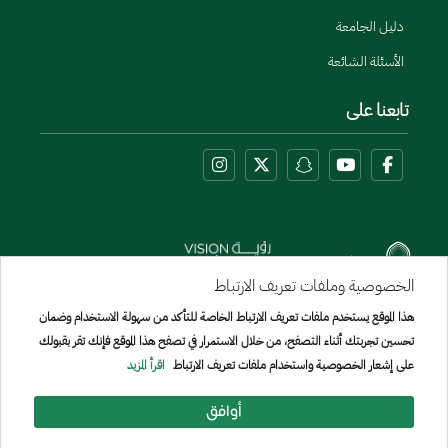
دليل الجامعة
الأسئلة الشائعة
تابعنا على
الخصوصية وملفات تعريف الارتباط
هذا الموقع يستخدم ملفات تعريف الارتباط الخاصة للتأكد من سهولة الاستخدام وضمان
Menu Copyright
تحسين تجربتك أثناء التصفح، من خلال الاستمرار في تصفح هذا الموقع فإنك تقر بقبولك
خريطة الموقع
على إشعار الخصوصية واستخدام ملفات تعريف الارتباط
اقرأ المزيد
جميع الحقوق محفوظة لجامعة الإمير سطام بن عبد العزيز © 2026
تم تطويره وصيانته بواسطة [الإدارة العامة لتقنيه المعلومات]
أوافق
تاريخ آخر تعديل:
09/11/2025