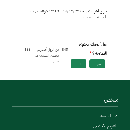
تاريخ آخر تعديل 14/10/2025 - 10:10 بتوقيت المملكة
العربية السعودية
هل أعجبك محتوى
845
من الزوار أعجبهم
866
الصفحة ؟
محتوى الصفحة من
أصل
نعم
لا
ملخص
عن الجامعة
التقويم الأكاديمي