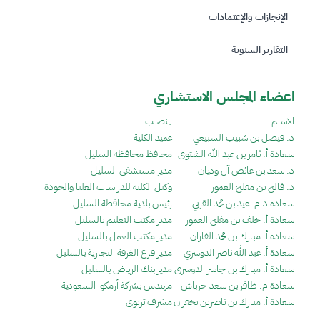
الإنجازات والإعتمادات
التقارير السنوية
اعضاء المجلس الاستشاري
الاســـم
المنصـــب
د. فيصل بن شبيب السبيعي
عميد الكلية
سعادة أ. ثامر بن عبد الله الشتوي
محافظ محافظة السليل
د. سعد بن عائض آل وديان
مدير مستشفى السليل
د. فالح بن مفلح العمور
وكيل الكلية للدراسات العليا والجودة
سعادة د.م. عيد بن محمد القرني
رئيس بلدية محافظة السليل
سعادة أ. خلف بن مفلح العمور
مدير مكتب التعليم بالسليل
سعادة أ. مبارك بن محمد الفاران
مدير مكتب العمل بالسليل
سعادة أ. عبد الله ناصر الدوسري
مدير فرع الغرفة التجارية بالسليل
سعادة أ. مبارك بن جاسر الدوسري
مدير بنك الرياض بالسليل
سعادة م. ظافر بن سعد حرباش
مهندس بشركة أرمكوا السعودية
سعادة أ. مبارك بن ناصربن بخفران
مشرف تربوي